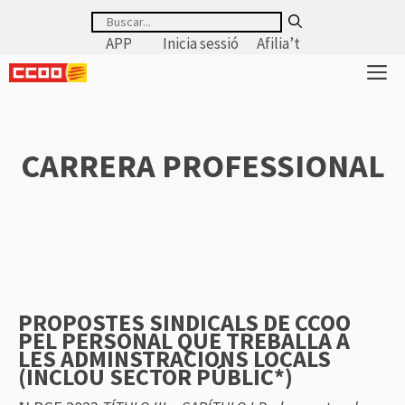
Saltar
Buscar:
al
APP
Inicia sessió
Afilia’t
contenido
M
CARRERA PROFESSIONAL
PROPOSTES SINDICALS DE CCOO
PEL PERSONAL
QUE TREBALLA A
LES ADMINSTRACIONS LOCALS
(INCLOU SECTOR PÚBLIC*)