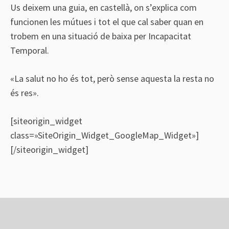
Us deixem una
guia
, en castellà, on s’explica com
funcionen les mútues i tot el que cal saber quan en
trobem en una situació de baixa per Incapacitat
Temporal.
«La salut no ho és tot, però sense aquesta la resta no
és res».
[siteorigin_widget
class=»SiteOrigin_Widget_GoogleMap_Widget»]
[/siteorigin_widget]