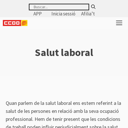
Saltar
Buscar:
al
APP
Inicia sessió
Afilia’t
contenido
M
Salut laboral
Quan parlem de la salut laboral ens estem referint a la
salut de les persones en relació amb la seva ocupació
professional. Hem de tenir present que les condicions
de treball poden influir perjudicialment sobre la salut