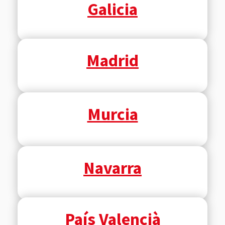
Galicia
Madrid
Murcia
Navarra
País Valencià