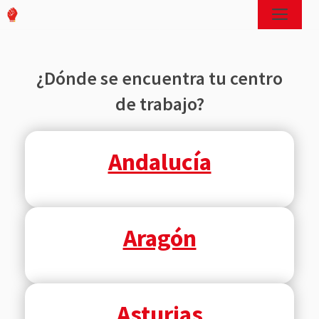
Saltar
Men
al
Afíliate
contenido
¿Dónde se encuentra tu centro
de trabajo?
Andalucía
Aragón
Asturias