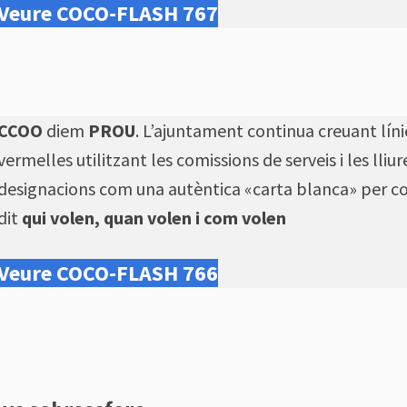
Veure COCO-FLASH 767
CCOO
diem
PROU
. L’ajuntament continua creuant líni
vermelles utilitzant les comissions de serveis i les lliur
designacions com una autèntica «carta blanca» per co
dit
qui volen, quan volen i com volen
Veure COCO-FLASH 766