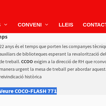
S
CONVENI
LLEIS
CONTAC
mps
22 anys és el temps que porten les companyes tècniq
auxiliars de biblioteques esperant la revalorització del
de treball.
CCOO
exigim a la direcció de RH que rconv
manera urgent la mesa de treball per abordar aquest
reivindicació històrica
Veure COCO-FLASH 771