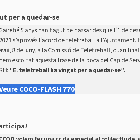
gut per a quedar-se
Gairebé 5 anys han hagut de passar des que l’1 de de
2021 s’aprovés l’acord de teletreball a l’Ajuntament. 
avui, 8 de juny, a la Comissió de Teletreball, quan fin
hem escoltat aquesta frase de la boca del Cap de Serv
RH:
“El teletreball ha vingut per a quedar-se”.
Veure COCO-FLASH 770
articipa!
CCOO volem fer una crida especial al col·lectiu de l