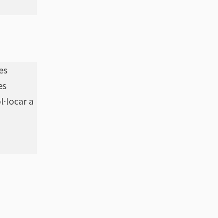
es
es
l·locar a