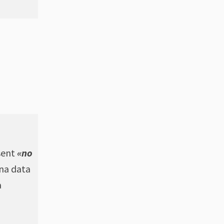
 sent
«no
una data
a