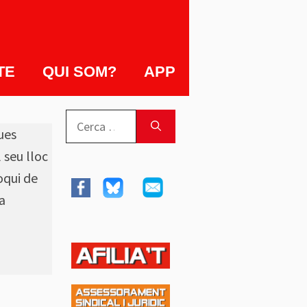
TE
QUI SOM?
APP
Cerca:
ues
 seu lloc
oqui de
a