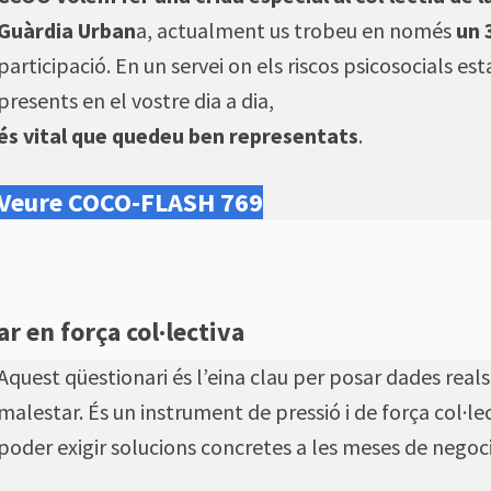
Guàrdia Urban
a, actualment us trobeu en només
un
participació. En un servei on els riscos psicosocials es
presents en el vostre dia a dia,
és vital que quedeu ben representats
.
Veure COCO-FLASH 769
r en força col·lectiva
Aquest qüestionari és l’eina clau per posar dades real
malestar. És un instrument de pressió i de força col·le
poder exigir solucions concretes a les meses de negoci