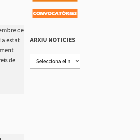
sembre de
ARXIU NOTICIES
Ha estat
alment
arxiu
eis de
noticies
a