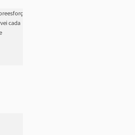
obreesforç
rvei cada
e