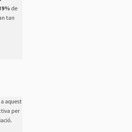
 39%
de
tan tan
s a aquest
ctiva per
ació.