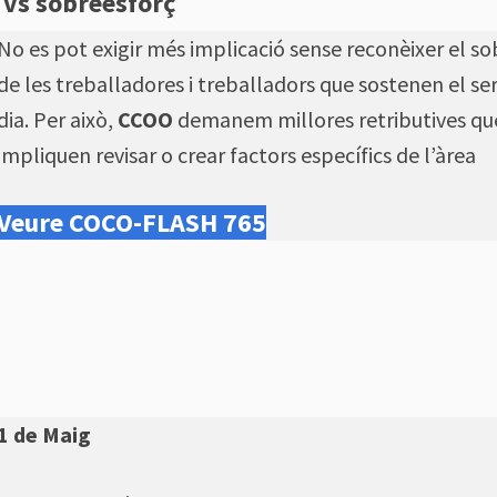
 vs sobreesforç
No es pot exigir més implicació sense reconèixer el s
de les treballadores i treballadors que sostenen el se
dia. Per això,
CCOO
demanem millores retributives qu
impliquen revisar o crear factors específics de l’àrea
Veure COCO-FLASH 765
1 de Maig