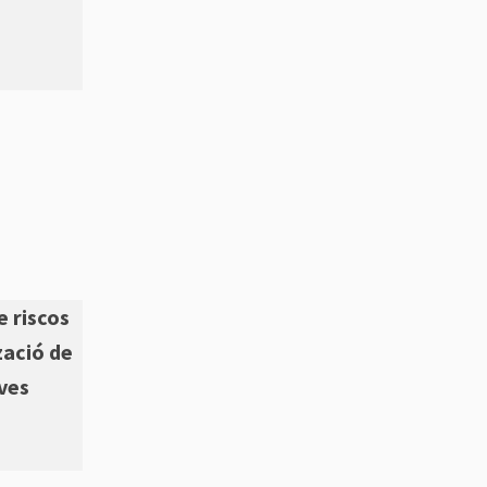
e riscos
zació de
ves