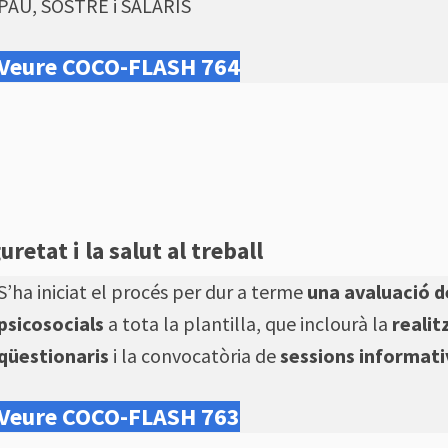
PAU, SOSTRE i SALARIS
Veure COCO-FLASH 764
retat i la salut al treball
S’ha iniciat el procés per dur a terme
una avaluació d
psicosocials
a tota la plantilla, que inclourà la
realit
qüestionaris
i la convocatòria de
sessions informati
Veure COCO-FLASH 763