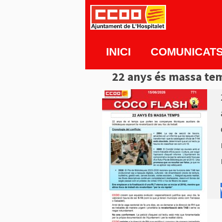
Vés
al
contingut
INICI
COMUNICAT
22 anys és massa te