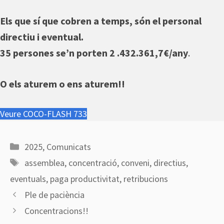
Els que s
í que cobren a temps, són el personal
directiu i eventual.
35 persones se’n porten 2 .432.361,7€/any
.
O els aturem o ens aturem!!
Veure COCO-FLASH 733
Categories
2025
,
Comunicats
Etiquetes
assemblea
,
concentració
,
conveni
,
directius
,
eventuals
,
paga productivitat
,
retribucions
Ple de paciència
Concentracions!!