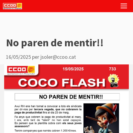
Vés
M
al
contingut
No paren de mentir!!
16/05/2025
per
jsoler@ccoo.cat