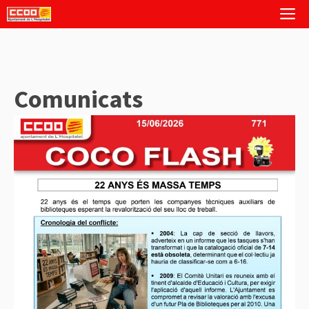
Vés
M
al
contingut
Comunicats