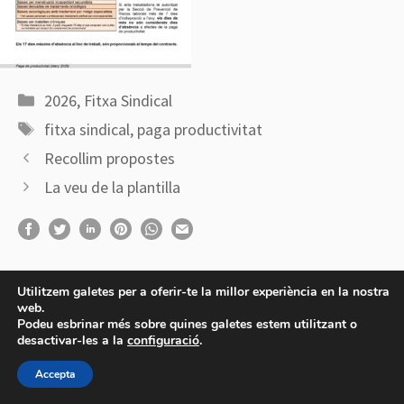
Categories
2026
,
Fitxa Sindical
Etiquetes
fitxa sindical
,
paga productivitat
Recollim propostes
La veu de la plantilla
Utilitzem galetes per a oferir-te la millor experiència en la nostra
web.
Podeu esbrinar més sobre quines galetes estem utilitzant o
desactivar-les a la
configuració
.
© 2026 CCOO APP
Accepta