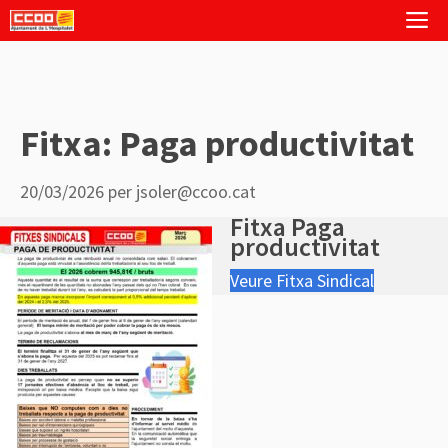
Vés
M
al
contingut
Fitxa: Paga productivitat
20/03/2026
per
jsoler@ccoo.cat
Fitxa Paga
productivitat
Veure Fitxa Sindical