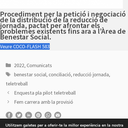
Procediment per la petició i negociació
de la distribució de la reducció de
jornada, pactat per afrontar els
problemes existents fins ara a l’Àrea de
Benestar Social.
Veure COCO-FLASH 583
Categories
2022
,
Comunicats
Etiquetes
benestar social
,
conciliació
,
reducció jornada
,
teletreball
Enquesta pla pilot teletreball
Fem carrera amb la provisió
Utilitzem galetes per a oferir-te la millor experiència en la nostra