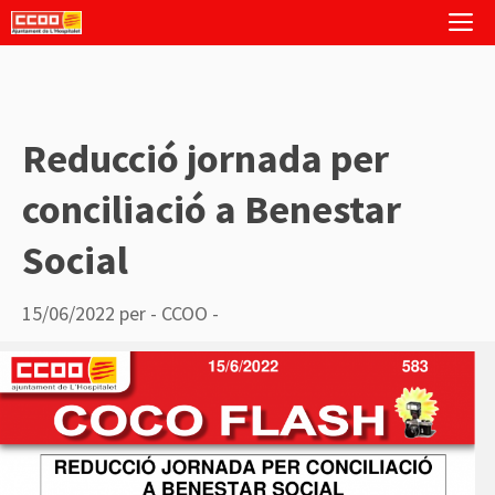
Vés
M
al
contingut
Reducció jornada per
conciliació a Benestar
Social
15/06/2022
per
- CCOO -