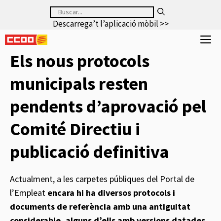
Saltar
Buscar:
al
Descarrega’t l’aplicació mòbil >>
contenido
M
Els nous protocols
municipals resten
pendents d’aprovació pel
Comité Directiu i
publicació definitiva
Actualment, a les carpetes públiques del Portal de
l’Empleat
encara hi ha diversos protocols i
documents de referència amb una antiguitat
considerable, alguns d’ells amb versions datades