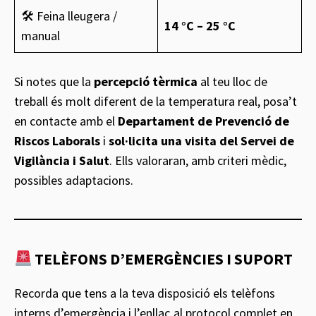
🛠 Feina lleugera /
14 °C – 25 °C
manual
Si notes que la
percepció tèrmica
al teu lloc de
treball és molt diferent de la temperatura real, posa’t
en contacte amb el
Departament de Prevenció de
Riscos Laborals
i
sol·licita una visita del Servei de
Vigilància i Salut
. Ells valoraran, amb criteri mèdic,
possibles adaptacions.
TELÈFONS D’EMERGÈNCIES I SUPORT
Recorda que tens a la teva disposició els telèfons
interns d’emergència i l’enllaç al protocol complet en