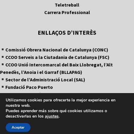
Teletreball
Carrera Professional
ENLLAÇOS D’INTERÈS
Comissió Obrera Nacional de Catalunya (CONC)
CCOO Serveis a la Ciutadania de Catalunya (FSC)
CCOO Unió Intercomarcal del Baix Llobregat, l’Alt
Penedès, l’Anoia i el Garraf (BLLAPAG)
Sector de l’Administració Local (SAL)
Fundació Paco Puerto
APLC (Agrupació de Policies Locals de Catalunya)
Utilizamos cookies para ofrecerte la mejor experiencia en
nuestra web.
Puedes aprender más sobre qué cookies utilizamos o
desactivarlas en los
ajustes
.
Aceptar
© 2026 CCOO - Ajuntament Sant Boi de Llobregat