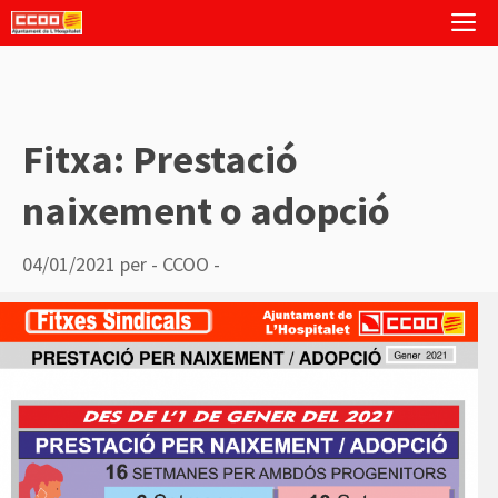
Vés
M
al
contingut
Fitxa: Prestació
naixement o adopció
04/01/2021
per
- CCOO -