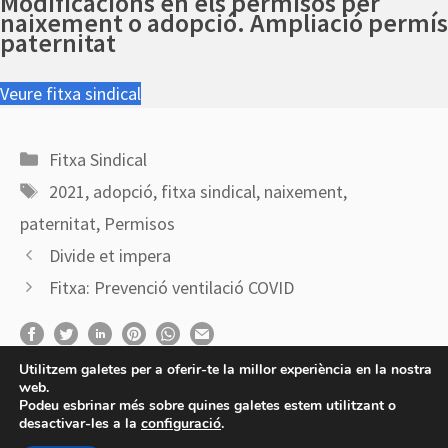
Modificacions en els permisos per
naixement o adopció. Ampliació permís
paternitat
Veure fitxa sindical
Categories
Fitxa Sindical
Etiquetes
2021
,
adopció
,
fitxa sindical
,
naixement
,
paternitat
,
Permisos
Divide et impera
Fitxa: Prevenció ventilació COVID
Utilitzem galetes per a oferir-te la millor experiència en la nostra
web.
Podeu esbrinar més sobre quines galetes estem utilitzant o
desactivar-les a la
configuració
.