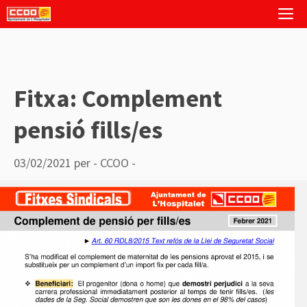
Vés
M
al
contingut
Fitxa: Complement
pensió fills/es
03/02/2021
per
- CCOO -