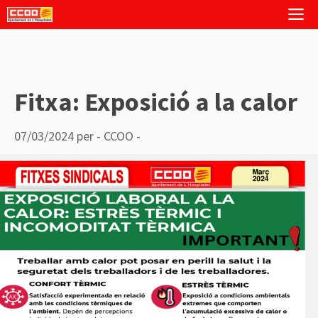
Vés
M
al
contingut
Fitxa: Exposició a la calor
07/03/2024
per
- CCOO -