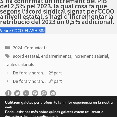
S’ha confirmat un increment del PIB
del 2,5% pel 2023, la qual cosa fa que
segons l’acord sindical signat per CCOO
a nivell estatal, s’hagi d’incrementar la
retribució del 2023 un 0,5% addicional.
Veure COCO-FLASH 685
Categories
2024
,
Comunicats
Etiquetes
acord estatal
,
endarreriments
,
increment salarial
,
taules salarials
De fora vindran… 2ª part
De fora vindran… 3ª part
Utilitzem galetes per a oferir-te la millor experiència en la nostra
web.
Podeu esbrinar més sobre quines galetes estem utilitzant o
desactivar-les a la
configuració
.