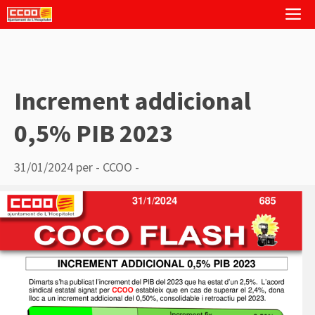
Vés
M
al
contingut
Increment addicional
0,5% PIB 2023
31/01/2024
per
- CCOO -