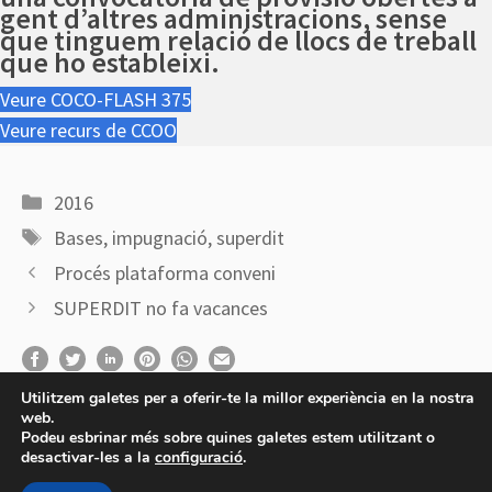
gent d’altres administracions, sense
que tinguem relació de llocs de treball
que ho estableixi.
Veure COCO-FLASH 375
Veure recurs de CCOO
Categories
2016
Etiquetes
Bases
,
impugnació
,
superdit
Procés plataforma conveni
SUPERDIT no fa vacances
Utilitzem galetes per a oferir-te la millor experiència en la nostra
web.
Podeu esbrinar més sobre quines galetes estem utilitzant o
desactivar-les a la
configuració
.