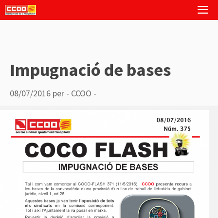
Vés
M
al
contingut
Impugnació de bases
08/07/2016
per
- CCOO -