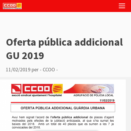
Vés
M
al
contingut
Oferta pública addicional
GU 2019
11/02/2019
per
- CCOO -