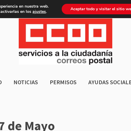
xperiencia en nuestra web.
gina sector postal
Aceptar todo y visitar el sitio w
activarlas en los
ajustes
.
O
NOTICIAS
PERMISOS
AYUDAS SOCIAL
 7 de Mayo