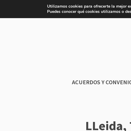
Saltar
Utilizamos cookies para ofrecerte la mejor e
APP
Iniciar sesión
Afíliate
Pá
al
Puedes conocer qué cookies utilizamos o des
contenido
ACUERDOS Y CONVENI
LLeida,