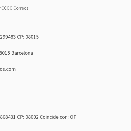
r
CCOO Correos
299483
CP: 08015
 08015 Barcelona
eos.com
868431
CP: 08002 Coincide con: OP