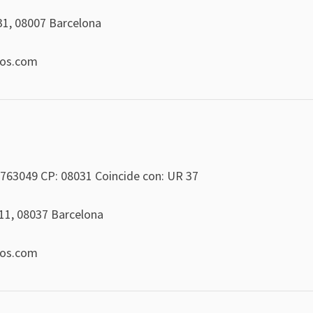
231, 08007 Barcelona
eos.com
763049
CP: 08031 Coincide con: UR 37
311, 08037 Barcelona
eos.com