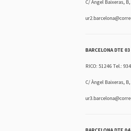
C/ Àngel Baixeras, B,
ur2.barcelona@corr
BARCELONA DTE 03
RICO: 51246 Tel.:
934
C/ Àngel Baixeras, B,
ur3.barcelona@corr
BARCELONA DTE 04