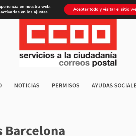
xperiencia en nuestra web.
gina sector postal
Aceptar todo y visitar el sitio w
activarlas en los
ajustes
.
O
NOTICIAS
PERMISOS
AYUDAS SOCIAL
os Barcelona