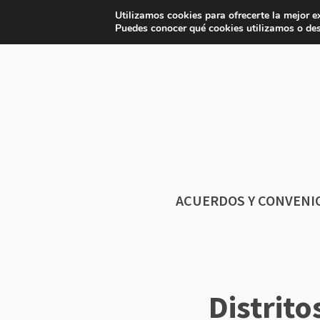
Saltar
Utilizamos cookies para ofrecerte la mejor e
APP
Iniciar sesión
Afíliate
Pá
al
Puedes conocer qué cookies utilizamos o des
contenido
ACUERDOS Y CONVENI
Distrit