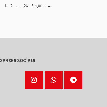
Pàgina
Pàgina
Pàgina
1
2
…
28
Següent
→
XARXES SOCIALS