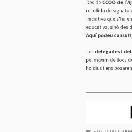
Des de
CCOO de l’A
recollida de signatu
Iniciativa que s’ha 
educativa, sinó des d
Aquí podeu consulta
Les
delegades i de
pel màxim de llocs de 
ho dius i ens posare
Categories
2023
,
CCOO
,
CCOO-