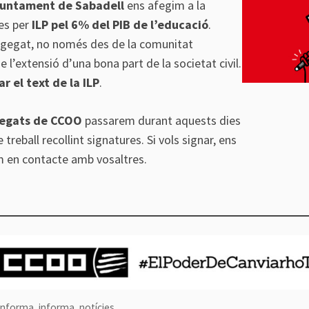
juntament de Sabadell
ens afegim a la
res per
ILP pel 6% del PIB de l’educació
.
engegat, no només des de la comunitat
e l’extensió d’una bona part de la societat civil.
r el text de la ILP
.
legats de CCOO
passarem durant aquests dies
treball recollint signatures. Si vols signar, ens
m en contacte amb vosaltres.
Informa
,
informa
,
notícies