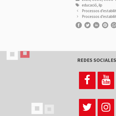
Etiquetes
educació
,
ilp
Processos d’estabili
Processos d’estabili
REDES SOCIALE