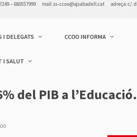
7249 – 680557999
mail:
ss-ccoo@ajsabadell.cat
adreça: c/. 
 I DELEGATS
CCOO INFORMA
 I SALUT
6% del PIB a l’Educació
COO