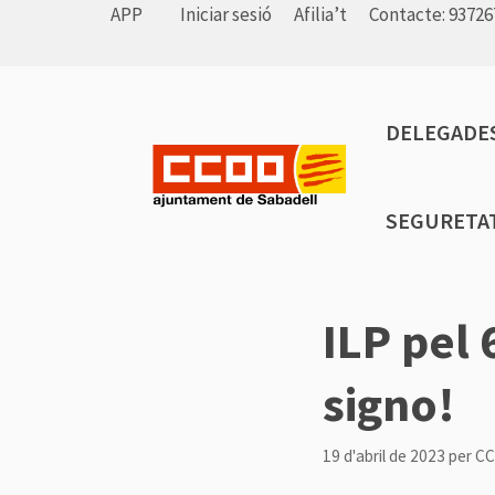
Vés
APP
Iniciar sesió
Afilia’t
Contacte: 93726
al
contingut
DELEGADES
SEGURETAT
ILP pel 
signo!
19 d'abril de 2023
per
C